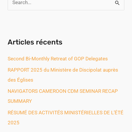
R
e
c
h
Articles récents
e
r
Second Bi-Monthly Retreat of GOP Delegates
c
RAPPORT 2025 du Ministère de Discipolat auprès
h
des Églises
e
NAVIGATORS CAMEROON CDM SEMINAR RECAP
r
SUMMARY
RÉSUMÉ DES ACTIVITÉS MINISTÉRIELLES DE L’ÉTÉ
:
2025