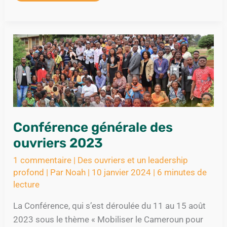
CONFÉRENCE
GÉNÉRALE
DES
OUVRIERS
2023
Conférence générale des
ouvriers 2023
1 commentaire
|
Des ouvriers et un leadership
profond
| Par
Noah
|
10 janvier 2024
|
6 minutes de
lecture
La Conférence, qui s’est déroulée du 11 au 15 août
2023 sous le thème « Mobiliser le Cameroun pour