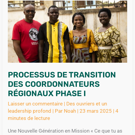
TRANSITION
DES
COORDONNATEURS
RÉGIONAUX
PHASE
I
PROCESSUS DE TRANSITION
DES COORDONNATEURS
RÉGIONAUX PHASE I
Laisser un commentaire
|
Des ouvriers et un
leadership profond
| Par
Noah
|
23 mars 2025
|
4
minutes de lecture
Une Nouvelle Génération en Mission « Ce que tu as