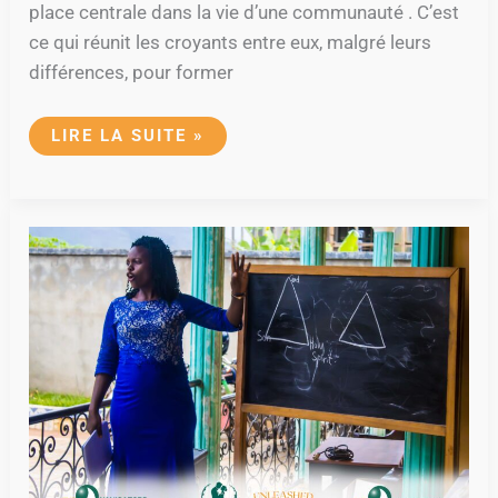
place centrale dans la vie d’une communauté . C’est
ce qui réunit les croyants entre eux, malgré leurs
différences, pour former
LIRE LA SUITE »
BRIEFING
ON
THE
EXCELLENT
COUPLES
DINNER