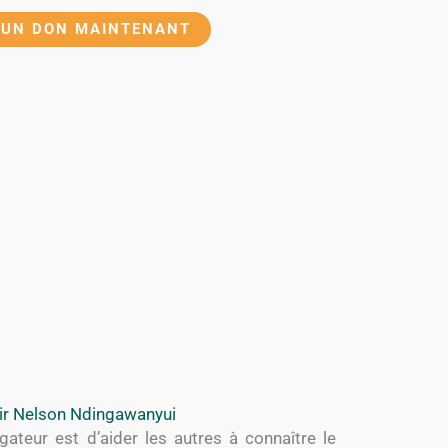
 UN DON MAINTENANT
ir Nelson Ndingawanyui
ateur est d’aider les autres à connaître le