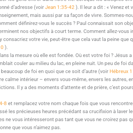
 donné d’adresse (voir
Jean 1:35-42
). Il leur a dit : « Venez e
nseignement, mais aussi par sa façon de vivre. Sommes-no
 comment définirez-vous le succès ? Paul connaissait son obj
erminent nos objectifs à court terme. Comment allez-vous inv
 consacriez votre vie, peut-être que cela vaut la peine que 
10
).
dans la mesure où elle est fondée. Où est votre foi ? Jésus a 
mblait couler au milieu du lac, en pleine nuit. Un peu de foi
 beaucoup de foi en quoi que ce soit d’autre (voir
Hébreux 1
e calme intérieur – envers vous-même, envers les autres, en
ctions. Il y a des moments d’attente et de prière, c’est pou
:4-8
et remplacez votre nom chaque fois que vous rencontre
sé les précieuses heures précédant sa crucifixion à laver le
s ne vous intéresseront pas tant que vous ne croirez pas q
onne que vous n’aimez pas.