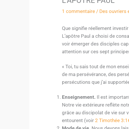
L’APÔTRE PAUL
1 commentaire
/
Des ouvriers 
Que signifie réellement investi
L’apôtre Paul a choisi de cons
voir émerger des disciples cap
attention sur ces sept principe
« Toi, tu sais tout de mon ens
de ma persévérance, des persécu
persécutions que j’ai supportée
Enseignement.
Il est importan
Notre vie extérieure reflète no
grâce au discipolat de vie sur
entourent (voir
2 Timothée 3:1
Mode de vie.
Nous devons laiss