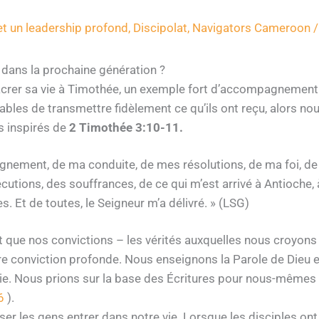
et un leadership profond
,
Discipolat
,
Navigators Cameroon
/
r dans la prochaine génération ?
acrer sa vie à Timothée, un exemple fort d’accompagnement 
ables de transmettre fidèlement ce qu’ils ont reçu, alors no
s inspirés de
2 Timothée 3:10-11.
eignement, de ma conduite, de mes résolutions, de ma foi, 
tions, des souffrances, de ce qui m’est arrivé à Antioche, à
s. Et de toutes, le Seigneur m’a délivré. » (LSG)
t que nos convictions – les vérités auxquelles nous croyons 
tre conviction profonde. Nous enseignons la Parole de Dieu e
 vie. Nous prions sur la base des Écritures pour nous-mêmes
6
).
er les gens entrer dans notre vie. Lorsque les disciples on