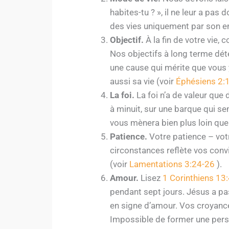
habites-tu ? », il ne leur a pas
des vies uniquement par son e
Objectif.
À la fin de votre vie,
Nos objectifs à long terme dét
une cause qui mérite que vous y
aussi sa vie (voir
Éphésiens 2:
La foi.
La foi n’a de valeur que 
à minuit, sur une barque qui se
vous mènera bien plus loin que
Patience.
Votre patience – votr
circonstances reflète vos convi
(voir
Lamentations 3:24-26
).
Amour.
Lisez
1 Corinthiens 13
pendant sept jours. Jésus a pas
en signe d’amour. Vos croyance
Impossible de former une pers