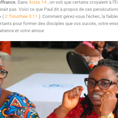
ffrance.
Dans
Actes 14
, on voit que certains croyaient à l’É
nnait pas. Voici ce que Paul dit à propos de ces persécution
» (
2 Timothée 3:11
). Comment gérez-vous l’échec, la faibles
tants pour former des disciples que vos succès, votre ens
 patience et votre amour