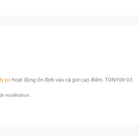
ify pc
hoạt động ổn định vào cả giờ cao điểm. TONY08-03
de modération.