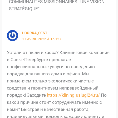
COMMUNAUTÉS MISSIONNAIRES : UNE VISION
STRATÉGIQUE”
UBORKA_CFST
17 AVRIL 2025 À 16H27
Устали от пыли и хаоса? Клининговая компания
в Санкт-Петербурге предлагает
профессиональные услуги по наведению
порядка для вашего дома и офиса. Мы
применяем только экологически чистые
средства и гарантируем непревзойденный
порядок! Заходите
https://klining-uslugi24.ru/
По
какой причине стоит сотрудничать именно с
нами? Быстрая и качественная работа,
индивидуальный подход к каждому клиенту и