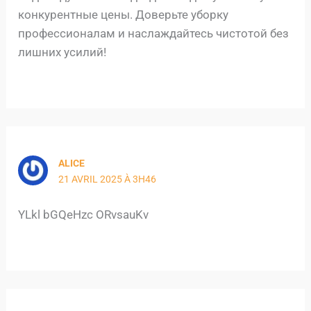
конкурентные цены. Доверьте уборку
профессионалам и наслаждайтесь чистотой без
лишних усилий!
ALICE
21 AVRIL 2025 À 3H46
YLkl bGQeHzc ORvsauKv