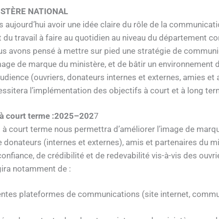
ISTÈRE NATIONAL
aujourd’hui avoir une idée claire du rôle de la communicatio
ut du travail à faire au quotidien au niveau du département
nous avons pensé à mettre sur pied une stratégie de communic
age de marque du ministère, et de bâtir un environnement de f
 audience (ouvriers, donateurs internes et externes, amies et
essitera l’implémentation des objectifs à court et à long ter
 à court terme :2025–202
7
 à court terme nous permettra d’améliorer l’image de marque
e donateurs (internes et externes), amis et partenaires du m
nfiance, de crédibilité et de redevabilité vis-à-vis des ouvr
agira notamment de :
rentes plateformes de communications (site internet, com