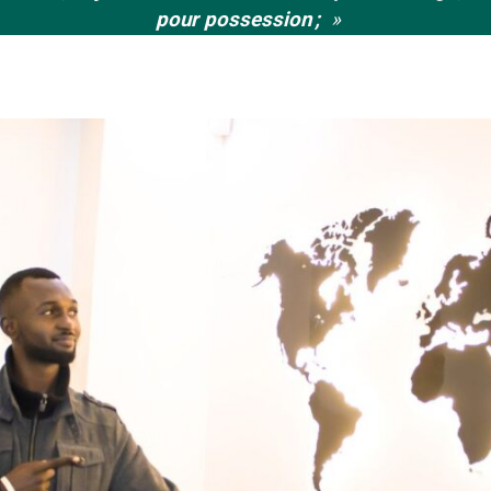
pour possession ;
»