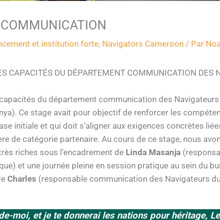
 COMMUNICATION
ncement et institution forte
,
Navigators Cameroon
/ Par
No
ES CAPACITÉS DU DÉPARTEMENT COMMUNICATION DES 
 capacités du département communication des Navigateurs
nya). Ce stage avait pour objectif de renforcer les compét
e initiale et qui doit s’aligner aux exigences concrètes liées
tère de catégorie partenaire. Au cours de ce stage, nous avo
 très riches sous l’encadrement de
Linda Masanja
(responsa
ique) et une journée pleine en session pratique au sein du b
de
Charles
(responsable communication des Navigateurs du
-moi, et je te donnerai les nations pour héritage, Le