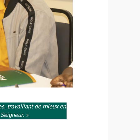
s, travaillant de mieux en
 Seigneur.
»